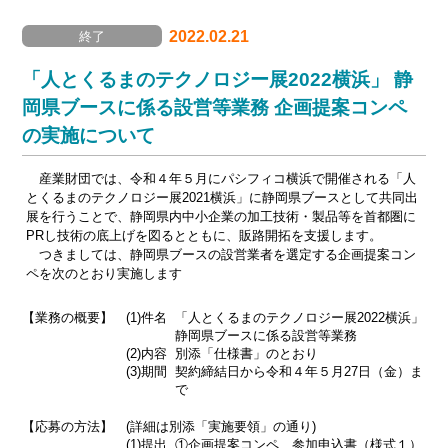
2022.02.21
終了
「人とくるまのテクノロジー展2022横浜」 静
岡県ブースに係る設営等業務 企画提案コンペ
の実施について
産業財団では、令和４年５月にパシフィコ横浜で開催される「人
とくるまのテクノロジー展2021横浜」に静岡県ブースとして共同出
展を行うことで、静岡県内中小企業の加工技術・製品等を首都圏に
PRし技術の底上げを図るとともに、販路開拓を支援します。
つきましては、静岡県ブースの設営業者を選定する企画提案コン
ペを次のとおり実施します
【業務の概要】
(1)件名
「人とくるまのテクノロジー展2022横浜」
静岡県ブースに係る設営等業務
(2)内容
別添「仕様書」のとおり
(3)期間
契約締結日から令和４年５月27日（金）ま
で
【応募の方法】
(詳細は別添「実施要領」の通り)
(1)提出
①企画提案コンペ 参加申込書（様式１）