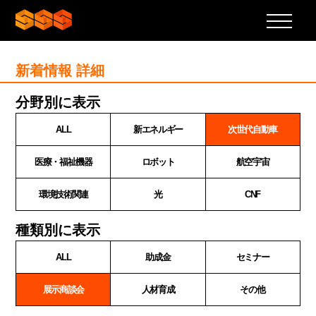
新着情報 詳細
分野別に表示
ALL
新エネルギー
次世代自動車
医療・福祉機器
ロボット
航空宇宙
環境技術関連
光
CNF
種類別に表示
ALL
助成金
セミナー
展示商談会
人材育成
その他