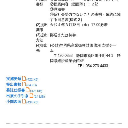
書類
②提案内容（図面等）：２部
③見積書
④反社会勢力でないことの表明・確約に関
する同意書(様式２)
(2)提出
令和４年３月18日（金）17:00必着
期限
(3)提出
郵送または持参
方法
(4)提出
(公財)静岡県産業振興財団 取引支援チー
先
ム
〒420-0853 静岡市葵区追手町44-1 静
岡県経済産業会館4F
TEL 054-273-4433
実施要領
(422 KB)
提出書類
(64 KB)
委託仕様書
(426 KB)
出展の手引き
(14 MB)
小間図面
(434 KB)