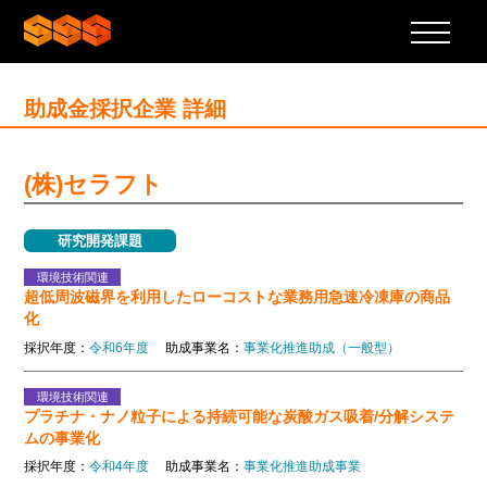
助成金採択企業 詳細
(株)セラフト
研究開発課題
環境技術関連
超低周波磁界を利用したローコストな業務用急速冷凍庫の商品
化
採択年度：
令和6年度
助成事業名：
事業化推進助成（一般型）
環境技術関連
プラチナ・ナノ粒子による持続可能な炭酸ガス吸着/分解システ
ムの事業化
採択年度：
令和4年度
助成事業名：
事業化推進助成事業