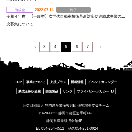
2022.07.14
助成金
終了
令和４年度 【一般型】次世代自動車技術革新対応促進助成事業の二
次募集について
3
4
5
6
7
TOP
事業について
支援プラン
新着情報
イベントカレンダー
助成金採択企業
開発製品
リンク
プライバシーポリシー
公益財団法人 静岡県産業振興財団 研究開発支援チーム
〒420-0853 静岡市葵区追手町44-1
静岡県産業経済会館4F
TEL:054-254-4512 FAX:054-251-3024