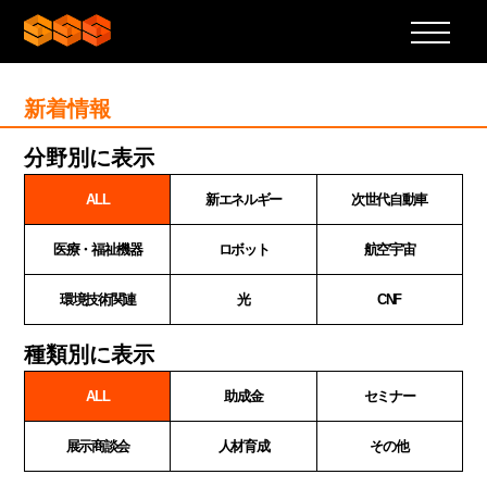
新着情報
分野別に表示
ALL
新エネルギー
次世代自動車
医療・福祉機器
ロボット
航空宇宙
環境技術関連
光
CNF
種類別に表示
ALL
助成金
セミナー
展示商談会
人材育成
その他